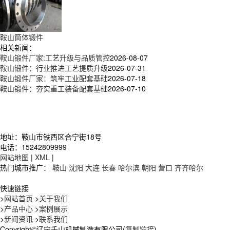
鞍山筒体锻件
相关新闻：
鞍山锻件厂家:工艺升级与品质管控
2026-08-07
鞍山锻件：行业推进工艺提质升级
2026-07-31
鞍山锻件厂家：筑牢工业配套基础
2026-07-18
鞍山锻件：夯实重工装备配套基础
2026-07-10
地址：鞍山市铁西区合宁街18号
电话：15242809999
网站地图
|
XML
|
热门城市推广：
鞍山
沈阳
大连
长春
哈尔滨
朝阳
营口
齐齐哈尔
快速链接
>
网站首页
>
关于我们
>
产品中心
>
案例展示
>
新闻资讯
>
联系我们
Copyright©辽宁千山机械制造有限公司(
复制链接
)