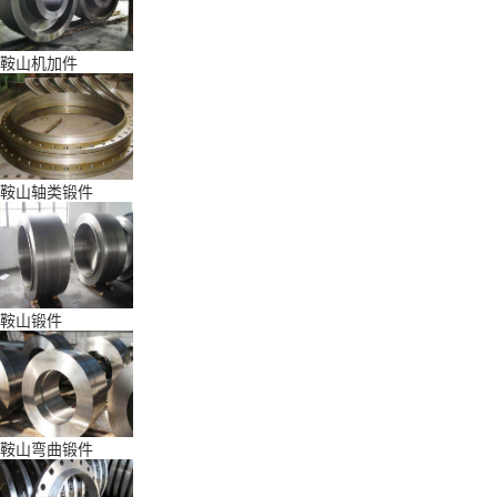
鞍山机加件
鞍山轴类锻件
鞍山锻件
鞍山弯曲锻件