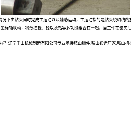
情况下由钻头同时完成主运动以及辅助运动，主运动指的是钻头绕轴线的
的坐标轴联动，将数控铣、镗以及钻等多功能组合在一起，当工件在装夹
宁千山机械制造有限公司专业承接鞍山锻件,鞍山锻造厂家,鞍山机械加工制造