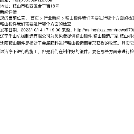
地址：鞍山市铁西区合宁街18号
新闻详情
您的当前位置：
首页
>
行业新闻
>
鞍山锻件我们需要进行哪个方面的检
鞍山锻件我们需要进行哪个方面的检查
发布日期：
2023/10/14 17:19:00
来源：
http://as.lnqsjxzz.com/news979
辽宁千山机械制造有限公司为您免费提供
鞍山锻件
,鞍山锻造厂家,鞍山
沈阳
鞍山锻件
是指对于金属胚料进行
鞍山锻造
而变形获得的攻坚。其实它
温洁净下进行的施工。但是我们在制作好的锻件，要在哪些方面来进行检