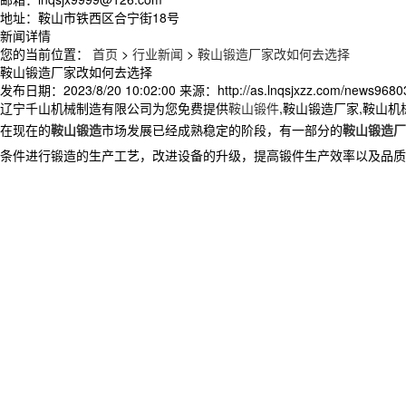
地址：鞍山市铁西区合宁街18号
新闻详情
您的当前位置：
首页
>
行业新闻
>
鞍山锻造厂家改如何去选择
鞍山锻造厂家改如何去选择
发布日期：
2023/8/20 10:02:00
来源：
http://as.lnqsjxzz.com/news9680
辽宁千山机械制造有限公司为您免费提供
鞍山锻件
,鞍山锻造厂家,鞍山
在现在的
鞍山锻造
市场发展已经成熟稳定的阶段，有一部分的
鞍山锻造厂
条件进行锻造的生产工艺，改进设备的升级，提高锻件生产效率以及品质