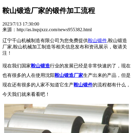
鞍山锻造厂家的锻件加工流程
2023/7/13 17:30:00
来源：http://as.lnqsjxzz.com/news955382.html
辽宁千山机械制造有限公司为您免费提供
鞍山锻件
,鞍山锻造
厂家,鞍山机械加工制造等相关信息发布和资讯展示，敬请关
注！
现在我们国家
鞍山锻造
行业的发展已经是非常快速的了，现在
也有很多的人在使用沈阳
鞍山锻造厂家
生产出来的产品，但是
现在还有很多的人家不知道它生产
鞍山锻件
的流程都有什么，
今天我们就来看看吧！