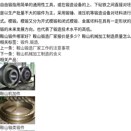
自由锻指用简单的通用性工具，或在锻造设备的上、下砧铁之间直接对坯
是以生产批量不大的锻件为主，采用锻锤、液压机等锻造设备对坯料进行
式。模锻。模锻又分为开式模锻和闭式模锻．金属坯料在具有一定形状的
锻的未来发展方向，也代表了锻造技术水平的高低。
鞍山锻件哪家好？鞍山锻造厂家报价是多少？鞍山机械加工制造质量怎么样？辽
相关标签：
锻件
,
锻造
,
上一条：
鞍山锻造厂家工作的注意事项
下一条：
鞍山机械加工制造的含义
相关产品：
鞍山机加件
鞍山轴类锻件