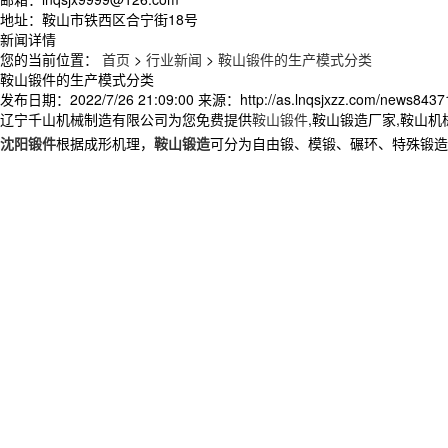
地址：鞍山市铁西区合宁街18号
新闻详情
您的当前位置：
首页
>
行业新闻
>
鞍山锻件的生产模式分类
鞍山锻件的生产模式分类
发布日期：
2022/7/26 21:09:00
来源：
http://as.lnqsjxzz.com/news8437
辽宁千山机械制造有限公司为您免费提供
鞍山锻件
,鞍山锻造厂家,鞍山
沈阳锻件
根据成形机理，
鞍山锻造
可分为自由锻、模锻、碾环、特殊锻造