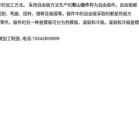
件
的加工方法。 采用自由锻方法生产的
鞍山锻件
称为自由锻件。自由锻都
切割、弯曲、扭转、错移及锻接等。锻件中的自由锻采取的都是热锻方
零件。锻件的另一种是模锻可分为热模锻、温锻和冷锻。温锻和冷锻是模
,,电话:15242809999