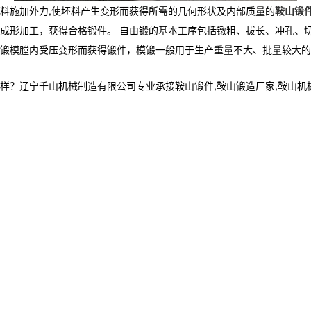
料施加外力,使坯料产生变形而获得所需的几何形状及内部质量的
鞍山锻
成形加工，获得合格锻件。 自由锻的基本工序包括镦粗、拔长、冲孔、
锻模膛内受压变形而获得锻件，模锻一般用于生产重量不大、批量较大的
宁千山机械制造有限公司专业承接鞍山锻件,鞍山锻造厂家,鞍山机械加工制造