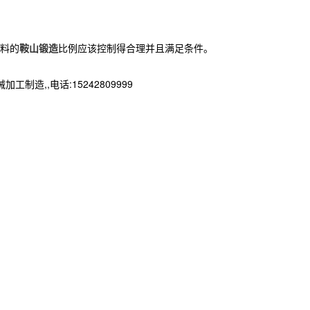
料的
鞍山锻造
比例应该控制得合理并且满足条件。
,,电话:15242809999