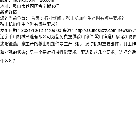
地址：鞍山市铁西区合宁街18号
新闻详情
您的当前位置：
首页
>
行业新闻
>
鞍山机加件生产时有哪些要求？
鞍山机加件生产时有哪些要求？
发布日期：
2021/10/12 11:09:00
来源：
http://as.lnqsjxzz.com/news697
辽宁千山机械制造有限公司为您免费提供
鞍山锻件
,鞍山锻造厂家,鞍山
沈阳锻造厂家
生产的
鞍山机加件
是生产飞机、发动机的重要部件，其工作
和外观的状态；另一个是对机械性能要求。要达到这几个要求，选择合适
什么吗？