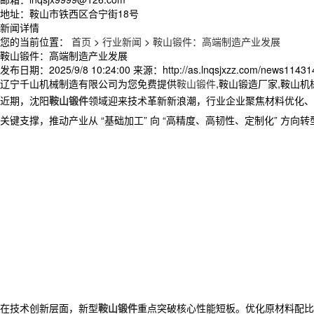
地址：鞍山市铁西区合宁街18号
新闻详情
您的当前位置：
首页
>
行业新闻
>
鞍山锻件：高端制造产业发展
鞍山锻件：高端制造产业发展
发布日期：
2025/9/8 10:24:00
来源：
http://as.lnqsjxzz.com/news11431
辽宁千山机械制造有限公司为您免费提供
鞍山锻件
,鞍山锻造厂家,鞍山
近期，沈阳
鞍山锻件
领域迎来技术革新新浪潮，行业企业聚焦材料优化、
关键支撑，推动产业从 “基础加工” 向 “高精度、高韧性、定制化” 方向转型。
在技术创新层面，新型
鞍山锻件
重点突破核心性能短板。优化原材料配比