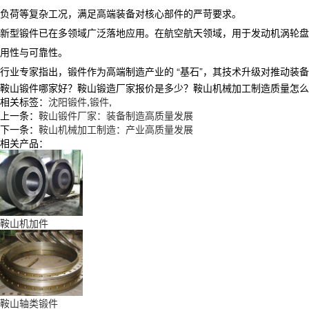
负荷等复杂工况，满足高端装备对核心部件的严苛要求。
​新型锻件已在多领域广泛落地应用。在航空航天领域，用于发动机涡轮
用性与可靠性。
​ 行业专家指出，锻件作为高端制造产业的 “基石”，其技术升级对推动
鞍山锻件哪家好？鞍山锻造厂家报价是多少？鞍山机械加工制造质量怎么样？辽
相关标签：
沈阳锻件
,
锻件
,
上一条：
鞍山锻件厂家：装备制造高质量发展
下一条：
鞍山机械加工制造：产业高质量发展
相关产品：
鞍山机加件
鞍山轴类锻件