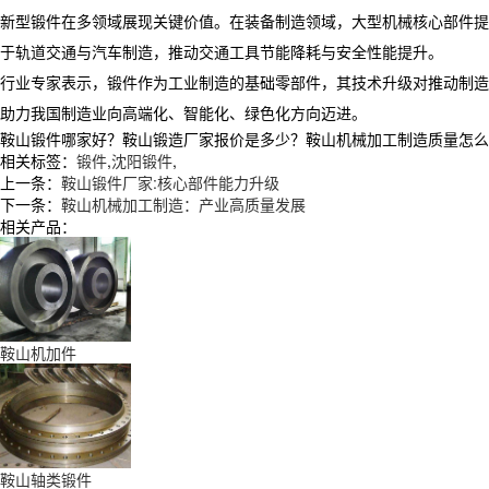
新型锻件在多领域展现关键价值。在装备制造领域，大型机械核心部件提
于轨道交通与汽车制造，推动交通工具节能降耗与安全性能提升。
​ 行业专家表示，锻件作为工业制造的基础零部件，其技术升级对推动
助力我国制造业向高端化、智能化、绿色化方向迈进。
鞍山锻件哪家好？鞍山锻造厂家报价是多少？鞍山机械加工制造质量怎么样？辽
相关标签：
锻件
,
沈阳锻件
,
上一条：
鞍山锻件厂家:核心部件能力升级
下一条：
鞍山机械加工制造：产业高质量发展
相关产品：
鞍山机加件
鞍山轴类锻件