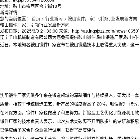
地址：鞍山市铁西区合宁街18号
新闻详情
您的当前位置：
首页
>
行业新闻
>
鞍山锻件厂家：引领行业发展新方向
鞍山锻件厂家：引领行业发展新方向
发布日期：
2025/3/9 21:33:00
来源：
http://as.lnqsjxzz.com/news10650
辽宁千山机械制造有限公司为您免费提供
鞍山锻件
,鞍山锻造厂家,鞍山
近日，本地知名
鞍山锻件
厂家宣布在
鞍山锻造
技术上取得重大突破，这一
沈阳锻件厂家凭借多年来在锻造领域的深耕细作与持续投入，研发出一套
质量。相较于传统锻造工艺，新产品的强度提高了 20%，韧性提升 15%
在环保方面，锻件厂家也做出了积更努力。新锻造工艺优化了能源利用效
​ 锻件厂家的技术负责人表示，此次技术突破离不开团队多年的钻研和
已供应给多家合作企业进行试用，获得了高度评价。
​ 业内专家认为，这一技术革新，将为锻件行业树立新的标杆，带动整