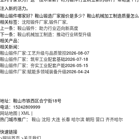
注入新的活力。​
鞍山锻件哪家好？鞍山锻造厂家报价是多少？鞍山机械加工制造质量怎么样？辽
相关标签：
沈阳锻件厂家
,
锻件厂家
,
上一条：
鞍山锻件：助力行业迈向新高度​
下一条：
鞍山机械加工制造：推动行业转型升级
相关产品：
相关新闻：
鞍山锻件厂家:工艺升级与品质管控
2026-08-07
鞍山锻件厂家：筑牢工业配套基础
2026-07-18
鞍山锻件厂家：夯实工业配套产能
2026-05-15
鞍山锻件厂家:赋能多领域装备升级
2026-04-24
地址：鞍山市铁西区合宁街18号
电话：15242809999
网站地图
|
XML
|
热门城市推广：
鞍山
沈阳
大连
长春
哈尔滨
朝阳
营口
齐齐哈尔
快速链接
>
网站首页
>
关于我们