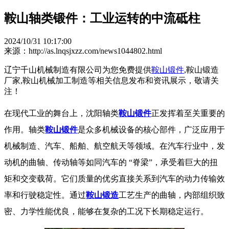
鞍山轴类锻件：工业运转的中流砥柱
2024/10/31 10:17:00
来源：http://as.lnqsjxzz.com/news1044802.html
辽宁千山机械制造有限公司为您免费提供
鞍山锻件
,鞍山锻造
厂家,鞍山机械加工制造等相关信息发布和资讯展示，敬请关
注！
在现代工业的舞台上，沈阳轴类
鞍山锻件
正发挥着至关重要的
作用。轴类
鞍山锻件
是众多机械设备的核心部件，广泛应用于
机械制造、汽车、船舶、航空航天等领域。在汽车行业中，发
动机的曲轴、传动轴等如同汽车的 “脊梁”，承受着巨大的扭
矩和交变载荷。它们质量的优劣直接关系到汽车的动力传输效
率和行驶稳定性。通过
鞍山锻造
工艺生产的曲轴，内部组织致
密、力学性能优良，能够在复杂的工况下长期稳定运行。